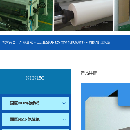
网站首页
»
产品展示
»
COHESION®双面复合绝缘材料
»
固臣NHN绝缘
防火绝缘材料
COHESION®双面复合绝缘材料
纸
»
NHN15C
» NHN15C
产品详情
NHN15C
固臣NHN绝缘纸
固臣NMN绝缘纸