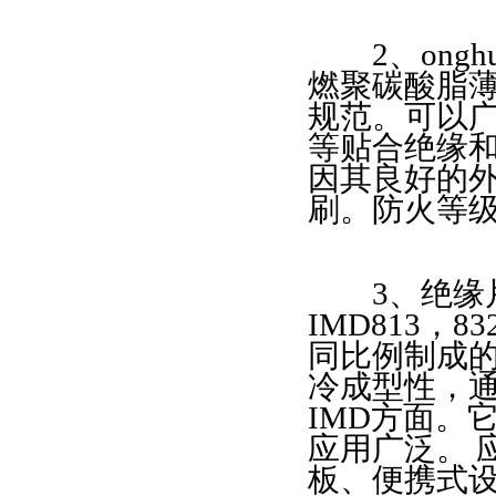
2、onghua
燃聚碳酸脂薄
3、绝缘片（IMD813、8
规范。可以广
按不同比例制成的合金
等贴合绝缘和遮蔽
因其良好的
用于膜内装饰IMD方
刷。防火等级为
讯、电
3、绝缘片（IM
4、LonghuaPC
IMD813，8
同比例制成的
ROHS指令。可以广泛
冷成型性，
870-
IMD方面。
应用广泛。 
板、便携式
5、LonghuaPC-