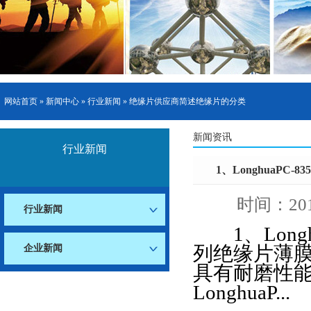
网站首页
»
新闻中心
»
行业新闻
» 绝缘片供应商简述绝缘片的分类
新闻资讯
行业新闻
1、LonghuaPC-8
些纹理都具
时间：201
行业新闻
1、Longhu
列绝缘片薄
企业新闻
2、onghuaPC-87
具有耐磨性能
UL安全规范。可以广泛
LonghuaP...
870（870-83