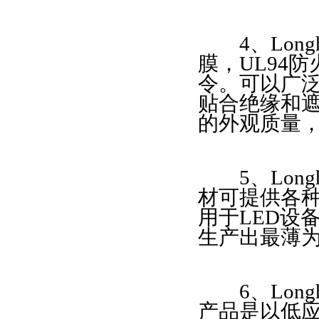
性能，可用于LED设备。
4、Longh
膜，UL94防
令。可以广泛
贴合绝缘和遮蔽
6、LonghuaPC
的外观质量
由在线瑕疵扫描仪对薄
低，表面能量均匀，同
5、Longh
缺陷，不仅是LED/
材可提供各
用于LED设备
生产出最薄为 
7、LonghuaPC
6、Longh
仪对薄膜表面的缺陷进
产品是以低