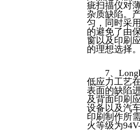
疵扫描仪对
电器的铭牌，视听设备
杂质缺陷。
匀，同时采
的避免了由保
窗以及印刷
的理想选择。防
7、Longh
低应力工艺
表面的缺陷进
及背面印刷
设备以及汽
印刷制作所
火等级为94V-